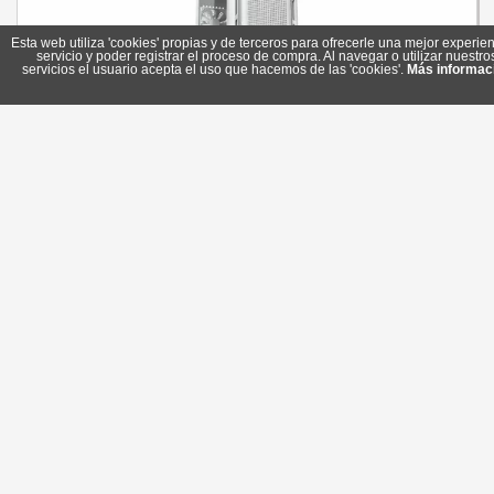
Esta web utiliza 'cookies' propias y de terceros para ofrecerle una mejor experien
servicio y poder registrar el proceso de compra. Al navegar o utilizar nuestro
servicios el usuario acepta el uso que hacemos de las 'cookies'.
Más informac
Cougar Caja Uniface Mini Rgb White
Referencia: 3855C90.0004
Marca: Cougar
80,75 €
En stock
Comprar